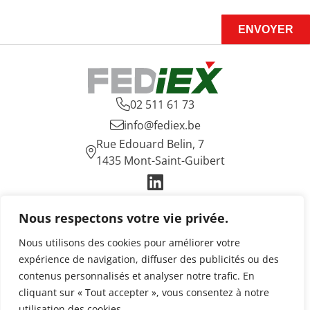
ENVOYER

02 511 61 73

info@fediex.be
Rue Edouard Belin, 7

1435 Mont-Saint-Guibert

Fediex
Nous respectons votre vie privée.
Een essentiële industrie
Onze uitdagingen
Nous utilisons des cookies pour améliorer votre
Publicaties
expérience de navigation, diffuser des publicités ou des
Nieuws
contenus personnalisés et analyser notre trafic. En
Contact
cliquant sur « Tout accepter », vous consentez à notre
utilisation des cookies.