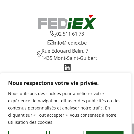

02 511 61 73

info@fediex.be
Rue Edouard Belin, 7

1435 Mont-Saint-Guibert

Fediex
Nous respectons votre vie privée.
Une industrie essentielle
Nos enjeux
Nous utilisons des cookies pour améliorer votre
Actualités
expérience de navigation, diffuser des publicités ou des
Publications
contenus personnalisés et analyser notre trafic. En
Contact
cliquant sur « Tout accepter », vous consentez à notre
utilisation des cookies.
© 2026 | Fediex