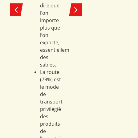
concer
soutient
dire que
ces e
l’enjeu
l’on
majeur de la
importe
simplification
En
plus que
administrative
,
sav
l’on
plu
indispensable
exporte,
pour offrir
essentiellement
une
des
meilleure
sables.
visibilité aux
La route
entreprises
(79%) est
en matière
le mode
d’
accès au
de
gisement
.
transport
privilégié
des
En
savoir
produits
plus
de