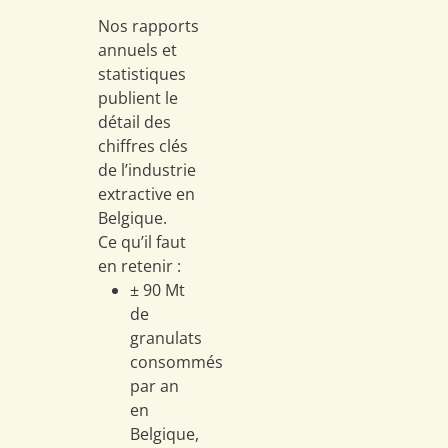
pondé
économique
ppe et
Nos rapports
à faibl
du secteur
annuels et
valeur
des
ition
statistiques
unitair
granulats
udes
publient le
trans
dépend de
miques
détail des
repré
nombreux
à
chiffres clés
un
él
facteurs, au
de l’industrie
centra
premier rang
endre
extractive en
coût e
desquels
eux
Belgique.
compét
figurent
x
Ce qu’il faut
du se
l’activité du
rces
en retenir :
secteur de la
les.
± 90 Mt
À ce su
construction
de
prélè
et le niveau
avaux
granulats
kilomé
de la
sent
consommés
ou en
commande
airage
par an
l’inter
publique
mique,
en
du pa
(infrastructures
rial et
Belgique,
de la