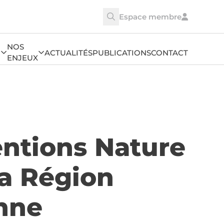
Espace membre

NOS
ACTUALITÉS
PUBLICATIONS
CONTACT
ENJEUX
ntions Nature
la Région
nne