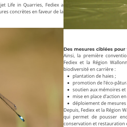
et Life in Quarries, Fediex a
res concrètes en faveur de la
Des mesures ciblées pour f
Ainsi, la première conventio
Fediex et la Région Wallonn
biodiversité en carrière :
plantation de haies ;
promotion de l’éco-pâtur
soutien aux mémoires et 
mise en place d’action en 
déploiement de mesures ci
Depuis, Fediex et la Région W
qui permet de pousser enco
conservation et restauration d