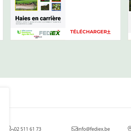
TÉLÉCHARGER

02 511 61 73

info@fediex.be