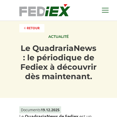
RETOUR

ACTUALITÉ
Le QuadrariaNews
: le périodique de
Fediex à découvrir
dès maintenant.
Documents
19.12.2025
Le
QuadrariaNews de Fediex
est un