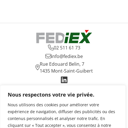

02 511 61 73

info@fediex.be
Rue Edouard Belin, 7

1435 Mont-Saint-Guibert

Fediex
Nous respectons votre vie privée.
Une industrie essentielle
Nos enjeux
Nous utilisons des cookies pour améliorer votre
Actualités
expérience de navigation, diffuser des publicités ou des
Publications
contenus personnalisés et analyser notre trafic. En
Contact
cliquant sur « Tout accepter », vous consentez à notre